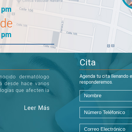
0 pm
 de
0 pm
Cita
Agenda tu cita llenando e
onocido dermatólogo
responderemos.
tá desde hace varios
logías que afecten la
Leer Más