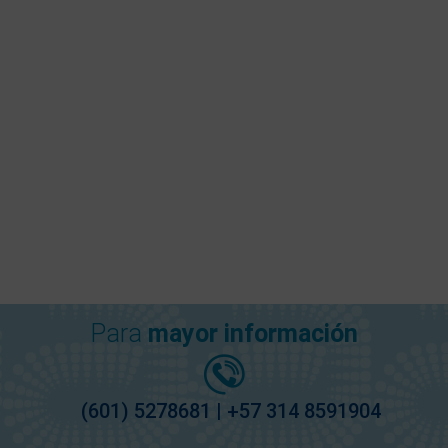
Para
mayor información
(601) 5278681 | +57 314 8591904