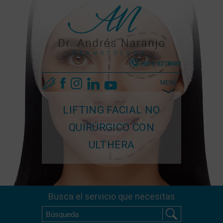
(601) 5278681
MENÚ
LIFTING FACIAL NO
QUIRÚRGICO CON
ULTHERA
Busca el servicio que necesitas