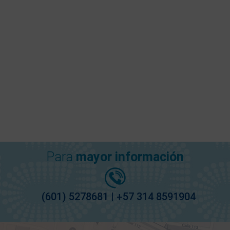
Para
mayor información
(601) 5278681 | +57 314 8591904