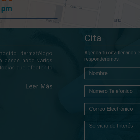
0 pm
Cita
Agenda tu cita llenando e
onocido dermatólogo
responderemos.
tá desde hace varios
logías que afecten la
Leer Más