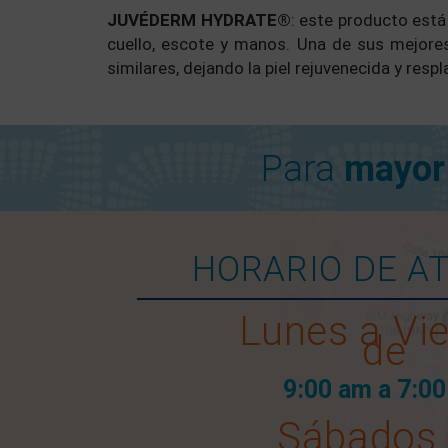
JUVÉDERM HYDRATE®
: este producto está
cuello, escote y manos. Una de sus mejore
similares, dejando la piel rejuvenecida y resp
Para
mayor
HORARIO DE A
Lunes a Vi
de
9:00 am a 7:0
Sábados