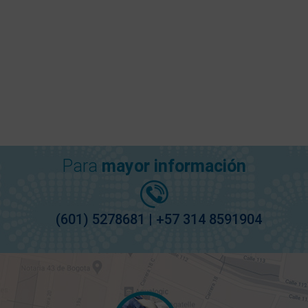
Para
mayor información
(601) 5278681 | +57 314 8591904