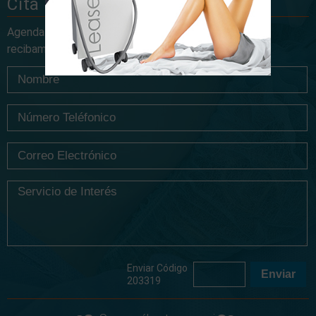
Cita
Agenda tu cita llenando este formulario, en cuanto lo
recibamos te responderemos.
Enviar Código
203319