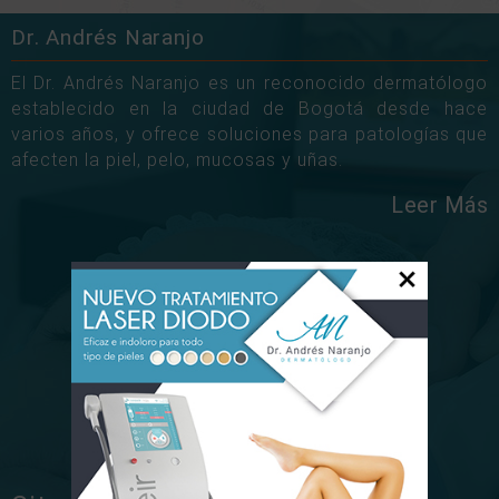
Dr. Andrés Naranjo
El Dr. Andrés Naranjo es un reconocido dermatólogo
establecido en la ciudad de Bogotá desde hace
varios años, y ofrece soluciones para patologías que
afecten la piel, pelo, mucosas y uñas.
Leer Más